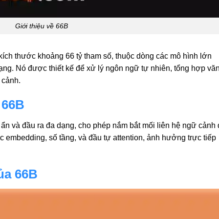
Giới thiệu về 66B
kích thước khoảng 66 tỷ tham số, thuộc dòng các mô hình lớn
ạng. Nó được thiết kế để xử lý ngôn ngữ tự nhiên, tổng hợp vă
ữ cảnh.
 66B
p ẩn và đầu ra đa dạng, cho phép nắm bắt mối liên hệ ngữ cảnh 
c embedding, số tầng, và đầu tự attention, ảnh hưởng trực tiếp
ủa 66B