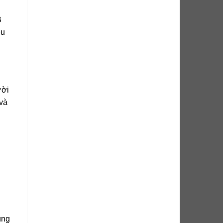
B
ệu
ười
 và
ung