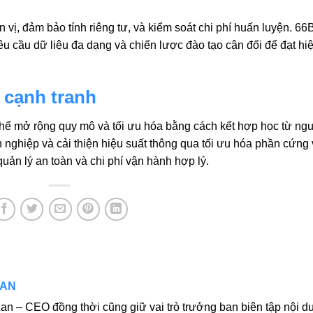
 vị, đảm bảo tính riêng tư, và kiểm soát chi phí huấn luyện. 66
êu cầu dữ liệu đa dạng và chiến lược đào tạo cân đối để đạt hi
 cạnh tranh
thể mở rộng quy mô và tối ưu hóa bằng cách kết hợp học từ ng
h nghiệp và cải thiện hiệu suất thông qua tối ưu hóa phần cứng
ản lý an toàn và chi phí vận hành hợp lý.
LAN
an – CEO đồng thời cũng giữ vai trò trưởng ban biên tập nội d