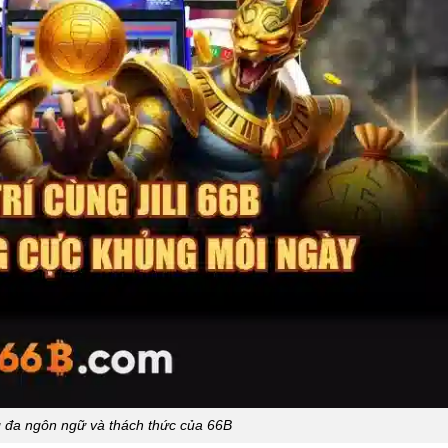
 đa ngôn ngữ và thách thức của 66B