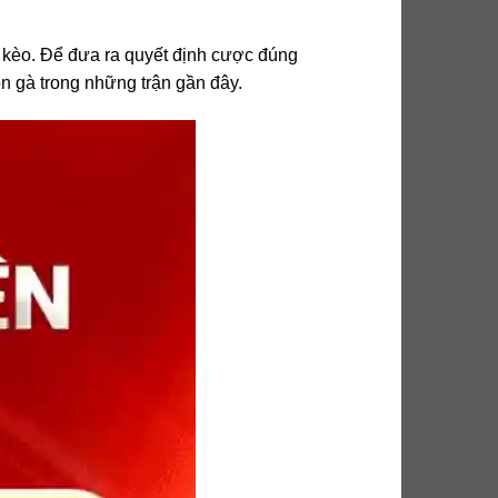
ể kèo. Để đưa ra quyết định cược đúng
on gà trong những trận gần đây.