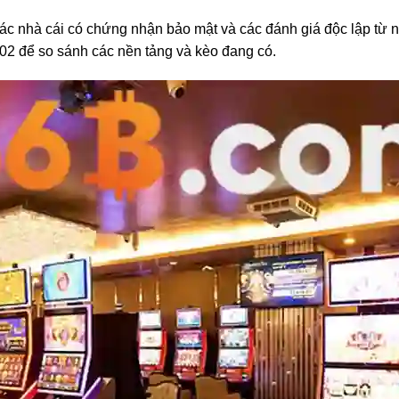
các nhà cái có chứng nhận bảo mật và các đánh giá độc lập từ 
102 để so sánh các nền tảng và kèo đang có.