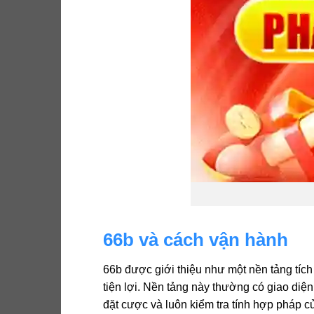
66b và cách vận hành
66b được giới thiệu như một nền tảng tíc
tiện lợi. Nền tảng này thường có giao diện
đặt cược và luôn kiểm tra tính hợp pháp c