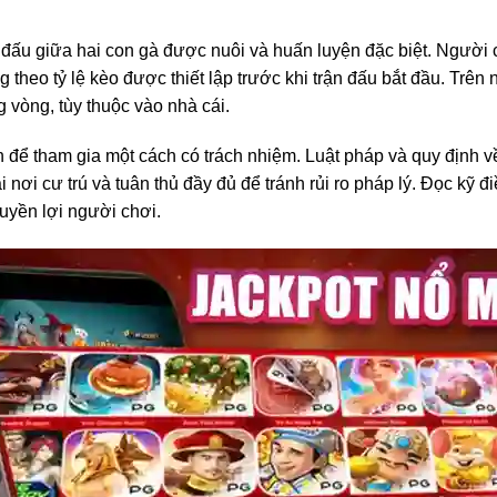
 đấu giữa hai con gà được nuôi và huấn luyện đặc biệt. Người 
 theo tỷ lệ kèo được thiết lập trước khi trận đấu bắt đầu. Trên 
 vòng, tùy thuộc vào nhà cái.
n để tham gia một cách có trách nhiệm. Luật pháp và quy định v
 nơi cư trú và tuân thủ đầy đủ để tránh rủi ro pháp lý. Đọc kỹ 
uyền lợi người chơi.