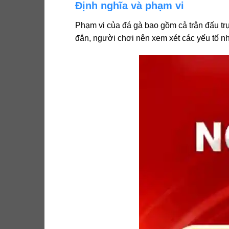
Định nghĩa và phạm vi
Phạm vi của đá gà bao gồm cả trận đấu trự
đắn, người chơi nên xem xét các yếu tố nh