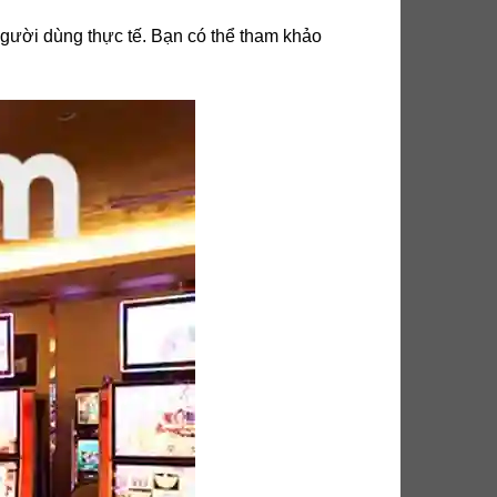
người dùng thực tế. Bạn có thể tham khảo