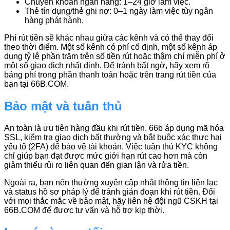
Chuyển khoản ngân hàng: 1–24 giờ làm việc.
Thẻ tín dụng/thẻ ghi nợ: 0–1 ngày làm việc tùy ngân
hàng phát hành.
Phí rút tiền sẽ khác nhau giữa các kênh và có thể thay đổi
theo thời điểm. Một số kênh có phí cố định, một số kênh áp
dụng tỷ lệ phần trăm trên số tiền rút hoặc thậm chí miễn phí ở
một số giao dịch nhất định. Để tránh bất ngờ, hãy xem rõ
bảng phí trong phần thanh toán hoặc trên trang rút tiền của
bạn tại 66B.COM.
Bảo mật và tuân thủ
An toàn là ưu tiên hàng đầu khi rút tiền. 66b áp dụng mã hóa
SSL, kiểm tra giao dịch bất thường và bắt buộc xác thực hai
yếu tố (2FA) để bảo vệ tài khoản. Việc tuân thủ KYC không
chỉ giúp bạn đạt được mức giới hạn rút cao hơn mà còn
giảm thiểu rủi ro liên quan đến gian lận và rửa tiền.
Ngoài ra, bạn nên thường xuyên cập nhật thông tin liên lạc
và status hồ sơ pháp lý để tránh gián đoạn khi rút tiền. Đối
với mọi thắc mắc về bảo mật, hãy liên hệ đội ngũ CSKH tại
66B.COM để được tư vấn và hỗ trợ kịp thời.