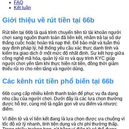
FAQ
Kết luận
Giới thiệu về rút tiền tại 66b
Rút tiền tại 66b là quá trình chuyển tiền từ tài khoản người
chơi sang nguồn thanh toán đã liên kết, nhằm trả lại số dư
thắng cuộc hoặc hoàn trả nạp thẻ. Để bảo mật và tuân thủ
quy định pháp lý, hệ thống yêu cầu xác thực danh tính và
kiểm tra giao dịch ở một mức độ nhất định. Sự kết hợp giữa
công nghệ mã hóa, quản lý rủi ro và quy trình KYC giúp
người chơi yên tâm khi thực hiện rút tiền, đồng thời giảm
thiểu rủi ro cho nền tảng và người dùng.
Các kênh rút tiền phổ biến tại 66b
66b cung cấp nhiều kênh thanh toán để phục vụ đa dạng
nhu cầu của người chơi. Dưới đây là các lựa chọn thường
được hỗ trợ, cùng mô tả ngắn gọn về ưu điểm và nhược
điểm.
Ví điện tử và ví liên kết đang là lựa chọn được ưa chuộng vì
tốc độ xử lý nhanh, tính tiện dụng và chi phí thường thấp.