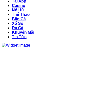
Tải App
Casino
Nổ Hũ
Thể Thao
Bắn Cá
Xổ Số
Đá Gà
Khuyến Mãi
Tin Tức