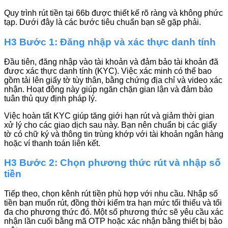
Quy trình rút tiền tại 66b được thiết kế rõ ràng và không phức
tạp. Dưới đây là các bước tiêu chuẩn bạn sẽ gặp phải.
H3 Bước 1: Đăng nhập và xác thực danh tính
Đầu tiên, đăng nhập vào tài khoản và đảm bảo tài khoản đã
được xác thực danh tính (KYC). Việc xác minh có thể bao
gồm tải lên giấy tờ tùy thân, bằng chứng địa chỉ và video xác
nhận. Hoạt động này giúp ngăn chặn gian lận và đảm bảo
tuân thủ quy định pháp lý.
Việc hoàn tất KYC giúp tăng giới hạn rút và giảm thời gian
xử lý cho các giao dịch sau này. Bạn nên chuẩn bị các giấy
tờ có chữ ký và thông tin trùng khớp với tài khoản ngân hàng
hoặc ví thanh toán liên kết.
H3 Bước 2: Chọn phương thức rút và nhập số
tiền
Tiếp theo, chọn kênh rút tiền phù hợp với nhu cầu. Nhập số
tiền bạn muốn rút, đồng thời kiểm tra hạn mức tối thiểu và tối
đa cho phương thức đó. Một số phương thức sẽ yêu cầu xác
nhận lần cuối bằng mã OTP hoặc xác nhận bằng thiết bị bảo