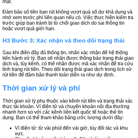
mật.
Đảm bảo số tiền bạn rút không vượt quá số dư khả dụng và
nhớ xem trước phí liên quan nếu có. Việc thực hiện kiểm tra
trước giúp bạn tránh bị từ chối giao dịch do sai thông tin
hoặc vượt quá giới hạn.
H3 Bước 3: Xác nhận và theo dõi trạng thái
Sau khi điền đầy đủ thông tin, nhấn xác nhận để hệ thống
tiến hành xử lý. Bạn sẽ nhận được thông báo trạng thái giao
dịch và, tùy kênh, có thể nhận được mã xác nhận để tra cứu
tình trạng rút tiền. Theo dõi trạng thái giao dịch trong lịch sử
rút tiền để đảm bảo thanh toán diễn ra như dự định.
Thời gian xử lý và phí
Thời gian xử lý phụ thuộc vào kênh rút tiền và trạng thái xác
thực tài khoản. Ví điện tử và chuyển khoản nội địa thường
nhanh hơn so với các kênh liên kết quốc tế hoặc thẻ tín
dụng. Bạn có thể tham khảo bảng ước lượng dưới đây:
Ví điện tử: từ vài phút đến vài giờ, tùy đối tác và khu
vực.