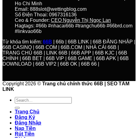
Ho Chi Minh
Email:
888slot@wettingblog.com
Số Điện Thoại: 0967316136
Ceo & Founder:
CEO Nguyễn Thị Ngọc Lan
Hagtags: #66b #nhacai66b #trangchu66b #66brd.com
#linkvao66b
Từ khóa tìm kiếm:
66B
| 66b | 66B LINK | 66B ĐĂNG NHẬP |
66B CASINO | 66B COM | 66B.COM | NHÀ CÁI 66B |
TRANG CHỦ 66B | LINK 66B | 66B APP | 66B KJC | 66B
CHÍNH | 66B BET | 66B VIP | 66B GAME | 66B APK | 66B
DOWNLOAD | 66B VIP2 | 66B OK | 66B 66 |
Copyright 2026 ©
Trang chủ chính thức 66B | SEO TÂM
LINK
Trang Chủ
Đăng Ký
Đăng Nhập
Nạp Tiền
Rút Tiền