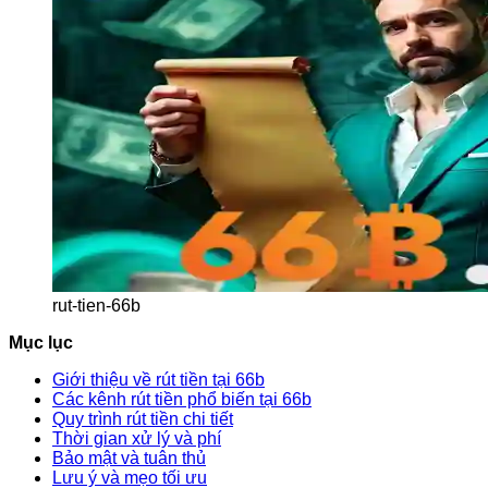
rut-tien-66b
Mục lục
Giới thiệu về rút tiền tại 66b
Các kênh rút tiền phổ biến tại 66b
Quy trình rút tiền chi tiết
Thời gian xử lý và phí
Bảo mật và tuân thủ
Lưu ý và mẹo tối ưu