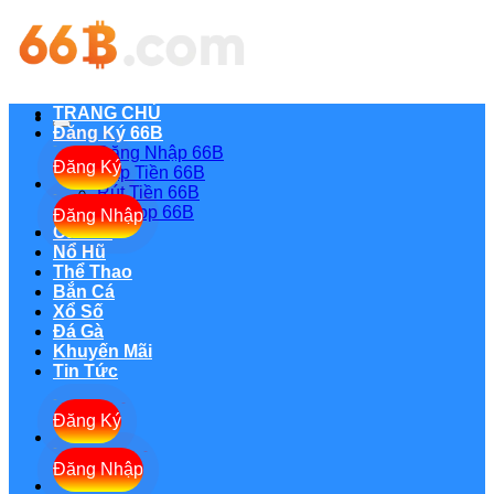
Skip
to
content
TRANG CHỦ
Đăng Ký 66B
Đăng Nhập 66B
Đăng Ký
Nạp Tiền 66B
Rút Tiền 66B
Tải App 66B
Đăng Nhập
Casino
Nổ Hũ
Thể Thao
Bắn Cá
Xổ Số
Đá Gà
Khuyến Mãi
Tin Tức
Đăng Ký
Đăng Nhập