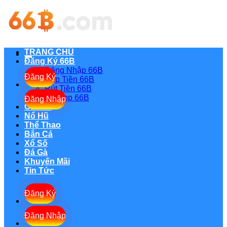
Skip
to
content
TRANG CHỦ
Đăng Ký 66B
Đăng Nhập 66B
Đăng Ký
Nạp Tiền 66B
Rút Tiền 66B
Tải App 66B
Đăng Nhập
Casino
Nổ Hũ
Thể Thao
Bắn Cá
Xổ Số
Đá Gà
Khuyến Mãi
Tin Tức
Đăng Ký
Đăng Nhập