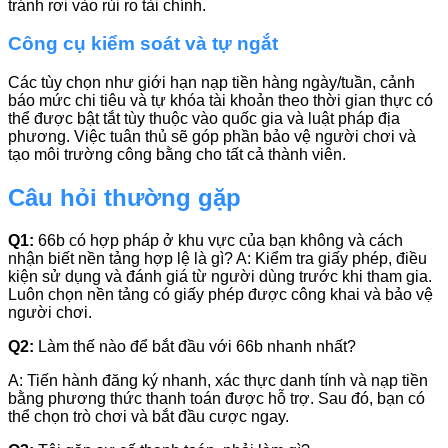
tránh rơi vào rủi ro tài chính.
Công cụ kiểm soát và tự ngắt
Các tùy chọn như giới hạn nạp tiền hàng ngày/tuần, cảnh
báo mức chi tiêu và tự khóa tài khoản theo thời gian thực có
thể được bật tắt tùy thuộc vào quốc gia và luật pháp địa
phương. Việc tuân thủ sẽ góp phần bảo vệ người chơi và
tạo môi trường công bằng cho tất cả thành viên.
Câu hỏi thường gặp
Q1:
66b có hợp pháp ở khu vực của bạn không và cách
nhận biết nền tảng hợp lệ là gì? A: Kiểm tra giấy phép, điều
kiện sử dụng và đánh giá từ người dùng trước khi tham gia.
Luôn chọn nền tảng có giấy phép được công khai và bảo vệ
người chơi.
Q2:
Làm thế nào để bắt đầu với 66b nhanh nhất?
A: Tiến hành đăng ký nhanh, xác thực danh tính và nạp tiền
bằng phương thức thanh toán được hỗ trợ. Sau đó, bạn có
thể chọn trò chơi và bắt đầu cược ngay.