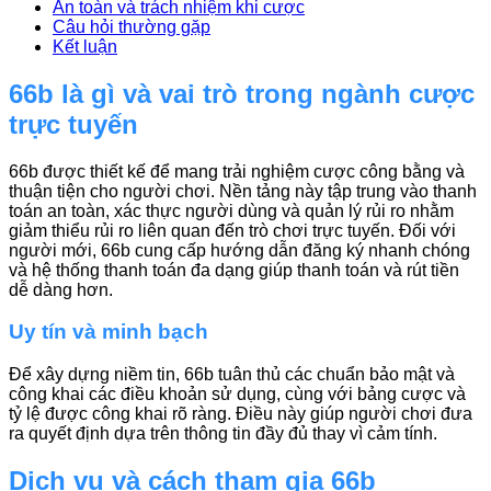
An toàn và trách nhiệm khi cược
Câu hỏi thường gặp
Kết luận
66b là gì và vai trò trong ngành cược
trực tuyến
66b được thiết kế để mang trải nghiệm cược công bằng và
thuận tiện cho người chơi. Nền tảng này tập trung vào thanh
toán an toàn, xác thực người dùng và quản lý rủi ro nhằm
giảm thiểu rủi ro liên quan đến trò chơi trực tuyến. Đối với
người mới, 66b cung cấp hướng dẫn đăng ký nhanh chóng
và hệ thống thanh toán đa dạng giúp thanh toán và rút tiền
dễ dàng hơn.
Uy tín và minh bạch
Để xây dựng niềm tin, 66b tuân thủ các chuẩn bảo mật và
công khai các điều khoản sử dụng, cùng với bảng cược và
tỷ lệ được công khai rõ ràng. Điều này giúp người chơi đưa
ra quyết định dựa trên thông tin đầy đủ thay vì cảm tính.
Dịch vụ và cách tham gia 66b