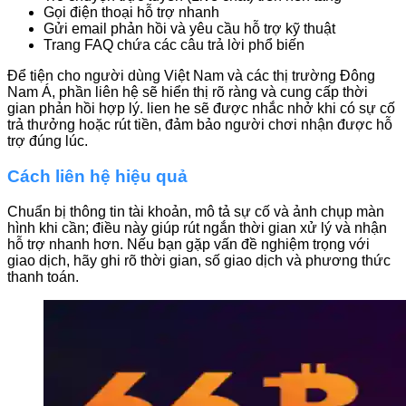
Gọi điện thoại hỗ trợ nhanh
Gửi email phản hồi và yêu cầu hỗ trợ kỹ thuật
Trang FAQ chứa các câu trả lời phổ biến
Để tiện cho người dùng Việt Nam và các thị trường Đông
Nam Á, phần liên hệ sẽ hiển thị rõ ràng và cung cấp thời
gian phản hồi hợp lý. lien he sẽ được nhắc nhở khi có sự cố
trả thưởng hoặc rút tiền, đảm bảo người chơi nhận được hỗ
trợ đúng lúc.
Cách liên hệ hiệu quả
Chuẩn bị thông tin tài khoản, mô tả sự cố và ảnh chụp màn
hình khi cần; điều này giúp rút ngắn thời gian xử lý và nhận
hỗ trợ nhanh hơn. Nếu bạn gặp vấn đề nghiệm trọng với
giao dịch, hãy ghi rõ thời gian, số giao dịch và phương thức
thanh toán.