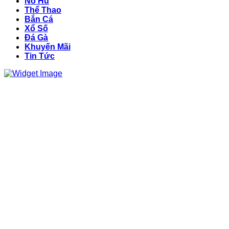
Nổ Hũ
Thể Thao
Bắn Cá
Xổ Số
Đá Gà
Khuyến Mãi
Tin Tức