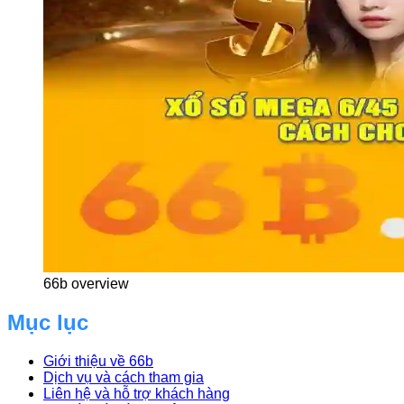
66b overview
Mục lục
Giới thiệu về 66b
Dịch vụ và cách tham gia
Liên hệ và hỗ trợ khách hàng