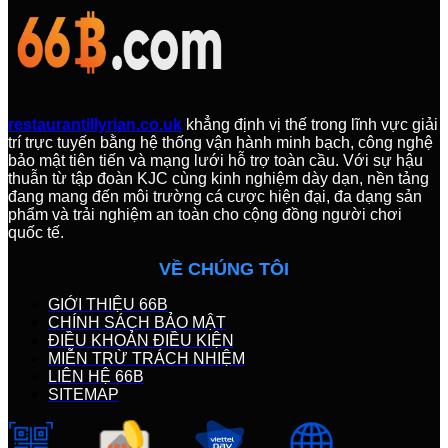
restaurantillyrian.co.uk
khẳng định vị thế trong lĩnh vực giải
trí trực tuyến bằng hệ thống vận hành minh bạch, công nghệ
bảo mật tiên tiến và mạng lưới hỗ trợ toàn cầu. Với sự hậu
thuẫn từ tập đoàn KJC cùng kinh nghiệm dày dạn, nền tảng
đang mang đến môi trường cá cược hiện đại, đa dạng sản
phẩm và trải nghiệm an toàn cho cộng đồng người chơi
quốc tế.
VỀ CHÚNG TÔI
GIỚI THIỆU 66B
CHÍNH SÁCH BẢO MẬT
ĐIỀU KHOẢN ĐIỀU KIỆN
MIỄN TRỪ TRÁCH NHIỆM
LIÊN HỆ 66B
SITEMAP