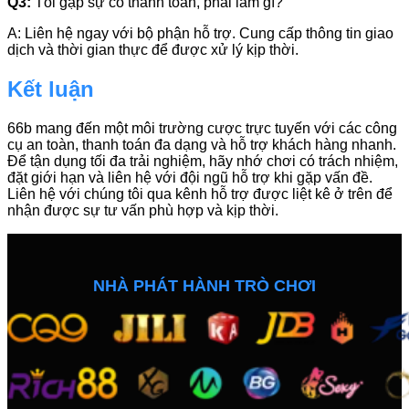
Q3:
Tôi gặp sự cố thanh toán, phải làm gì?
A: Liên hệ ngay với bộ phận hỗ trợ. Cung cấp thông tin giao
dịch và thời gian thực để được xử lý kịp thời.
Kết luận
66b mang đến một môi trường cược trực tuyến với các công
cụ an toàn, thanh toán đa dạng và hỗ trợ khách hàng nhanh.
Để tận dụng tối đa trải nghiệm, hãy nhớ chơi có trách nhiệm,
đặt giới hạn và liên hệ với đội ngũ hỗ trợ khi gặp vấn đề.
Liên hệ với chúng tôi qua kênh hỗ trợ được liệt kê ở trên để
nhận được sự tư vấn phù hợp và kịp thời.
NHÀ PHÁT HÀNH TRÒ CHƠI