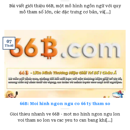
Bài viết giới thiệu 66B, một mô hình ngôn ngữ với quy
mô tham số lớn, các đặc trưng cơ bản, và[...]
07
Th08
66B: Moi hinh ngon ngu co 66 ty tham so
Gioi thieu nhanh ve 66B - mot mo hinh ngon ngu lon
voi tham so lon va cac yeu to can bang khi[...]