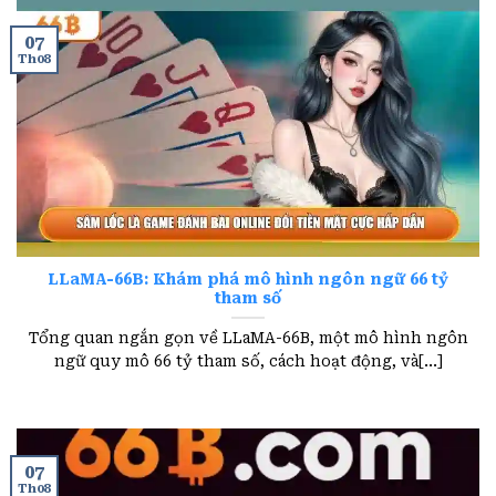
07
Th08
LLaMA-66B: Khám phá mô hình ngôn ngữ 66 tỷ
tham số
Tổng quan ngắn gọn về LLaMA-66B, một mô hình ngôn
ngữ quy mô 66 tỷ tham số, cách hoạt động, và[...]
07
Th08