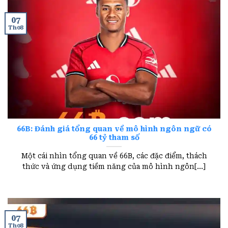
07
Th08
66B: Đánh giá tổng quan về mô hình ngôn ngữ có
66 tỷ tham số
Một cái nhìn tổng quan về 66B, các đặc điểm, thách
thức và ứng dụng tiềm năng của mô hình ngôn[...]
07
Th08