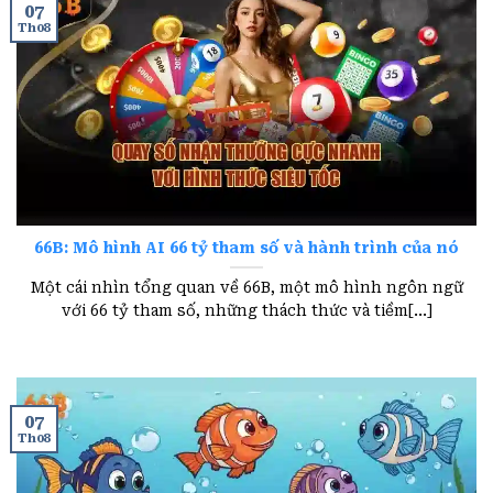
07
Th08
66B: Mô hình AI 66 tỷ tham số và hành trình của nó
Một cái nhìn tổng quan về 66B, một mô hình ngôn ngữ
với 66 tỷ tham số, những thách thức và tiềm[...]
07
Th08