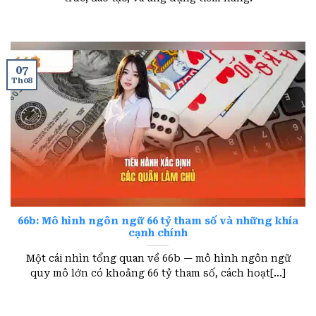
07
Th08
66b: Mô hình ngôn ngữ 66 tỷ tham số và những khía
cạnh chính
Một cái nhìn tổng quan về 66b — mô hình ngôn ngữ
quy mô lớn có khoảng 66 tỷ tham số, cách hoạt[...]