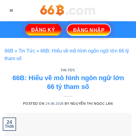
Skip
to
content
ĐĂNG KÝ
ĐĂNG NHẬP
66B
»
Tin Tức
»
66B: Hiểu về mô hình ngôn ngữ lớn 66 tỷ
tham số
TIN TỨC
66B: Hiểu về mô hình ngôn ngữ lớn
66 tỷ tham số
POSTED ON
24.06.2026
BY
NGUYỄN THỊ NGỌC LAN
24
Th06