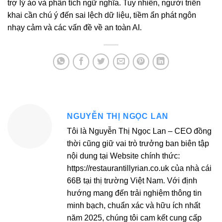
trợ lý ảo và phân tích ngữ nghĩa. Tuy nhiên, người triển
khai cần chú ý đến sai lệch dữ liệu, tiềm ẩn phát ngôn
nhạy cảm và các vấn đề về an toàn AI.
NGUYỄN THỊ NGỌC LAN
Tôi là Nguyễn Thị Ngọc Lan – CEO đồng
thời cũng giữ vai trò trưởng ban biên tập
nội dung tại Website chính thức:
https://restaurantillyrian.co.uk của nhà cái
66B tại thị trường Việt Nam. Với định
hướng mang đến trải nghiệm thông tin
minh bạch, chuẩn xác và hữu ích nhất
năm 2025, chúng tôi cam kết cung cấp