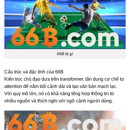
66B là gì
Cấu trúc và đặc tính của 66B
Kiến trúc chủ đạo dựa trên transformer, tận dụng cơ chế tự
attention để nắm bối cảnh dài và tạo văn bản mạch lạc.
Với quy mô lớn, nó có khả năng tổng hợp thông tin từ
nhiều nguồn và thích nghi với ngữ cảnh người dùng.