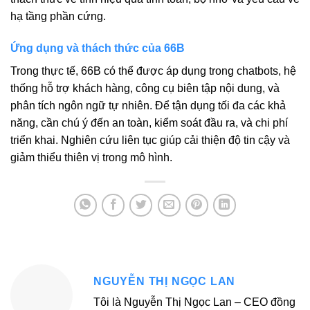
hạ tầng phần cứng.
Ứng dụng và thách thức của 66B
Trong thực tế, 66B có thể được áp dụng trong chatbots, hệ
thống hỗ trợ khách hàng, công cụ biên tập nội dung, và
phân tích ngôn ngữ tự nhiên. Để tận dụng tối đa các khả
năng, cần chú ý đến an toàn, kiểm soát đầu ra, và chi phí
triển khai. Nghiên cứu liên tục giúp cải thiện độ tin cậy và
giảm thiểu thiên vị trong mô hình.
NGUYỄN THỊ NGỌC LAN
Tôi là Nguyễn Thị Ngọc Lan – CEO đồng