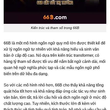
Kiến trúc và tham số trong 66B
66B là một mô hình ngôn ngữ quy mô lớn được thiết kế để
xử lý ngôn ngữ tự nhiên với khả năng hiểu và sinh văn
bản ở cấp độ cao. Nó dựa trên kiến trúc transformer, có
hàng tỷ tham số được tối ưu để nắm bắt ngữ cảnh dài, mối
quan hệ ngữ nghĩa phức tạp và các mẫu ngôn ngữ phổ
biến trên dữ liệu đa dạng.
So với các mô hình nhỏ hơn, 66B cho thấy khả năng tổng
quát hóa tốt hơn và khả năng đáp ứng các tác vụ như sinh
văn bản, tóm tắt, trả lời câu hỏi và dịch ngôn ngữ ở mức độ
chất lượng cao. Tuy nhiên, kích thước lớn đi kèm với
thách thức về tính hiệu quả tính toán, bộ nhớ và yêu cầu về