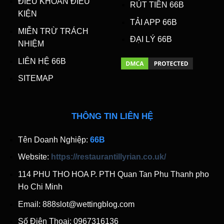
ĐIỀU KHOẢN ĐIỀU
RÚT TIỀN 66B
KIỆN
TẢI APP 66B
MIỄN TRỪ TRÁCH
ĐẠI LÝ 66B
NHIỆM
LIÊN HỆ 66B
SITEMAP
THÔNG TIN LIÊN HỆ
Tên Doanh Nghiệp:
66B
Website:
https://restaurantillyrian.co.uk/
114 PHU THO HOA P. PTH Quan Tan Phu Thanh pho
Ho Chi Minh
Email:
888slot@wettingblog.com
Số Điện Thoại: 0967316136