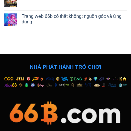
Trang web 66b có thật không: nguồn gốc và ứng
dụng
NHÀ PHÁT HÀNH TRÒ CHƠI