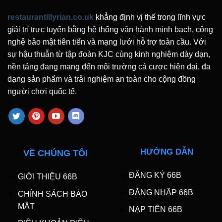
restaurantillyrian.co.uk
khẳng định vị thế trong lĩnh vực
giải trí trực tuyến bằng hệ thống vận hành minh bạch, công
nghệ bảo mật tiên tiến và mạng lưới hỗ trợ toàn cầu. Với
sự hậu thuẫn từ tập đoàn KJC cùng kinh nghiệm dày dạn,
nền tảng đang mang đến môi trường cá cược hiện đại, đa
dạng sản phẩm và trải nghiệm an toàn cho cộng đồng
người chơi quốc tế.
HƯỚNG DẪN
VỀ CHÚNG TÔI
ĐĂNG KÝ 66B
GIỚI THIỆU 66B
ĐĂNG NHẬP 66B
CHÍNH SÁCH BẢO
MẬT
NẠP TIỀN 66B