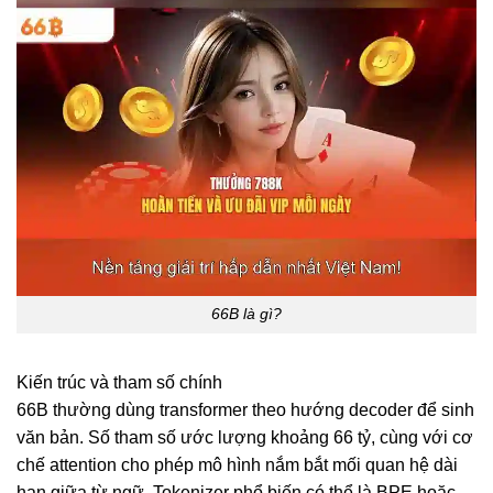
66B là gì?
Kiến trúc và tham số chính
66B thường dùng transformer theo hướng decoder để sinh
văn bản. Số tham số ước lượng khoảng 66 tỷ, cùng với cơ
chế attention cho phép mô hình nắm bắt mối quan hệ dài
hạn giữa từ ngữ. Tokenizer phổ biến có thể là BPE hoặc