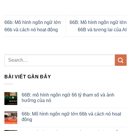
66b: Mô hình ngôn ngữ lớn
66B: Mô hình ngôn ngữ lớn
66b và cách nó hoạt động
66B và tương lai của AI
BÀI VIẾT GẦN ĐÂY
66B: mô hình ngôn ngữ 66 tỷ tham số và ảnh
hưởng của nó
66b: Mô hình ngôn ngữ lớn 66b và cách nó hoạt
động