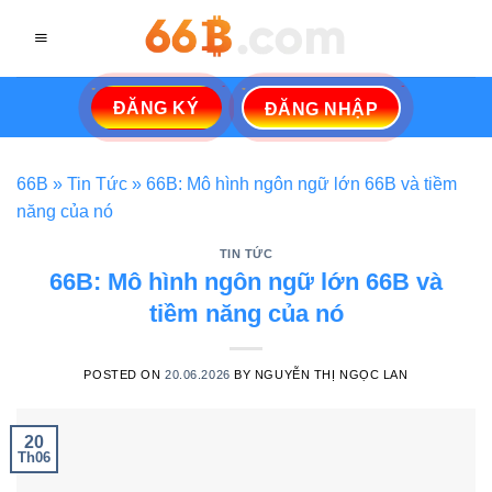
Skip
to
content
ĐĂNG KÝ
ĐĂNG NHẬP
66B
»
Tin Tức
»
66B: Mô hình ngôn ngữ lớn 66B và tiềm
năng của nó
TIN TỨC
66B: Mô hình ngôn ngữ lớn 66B và
tiềm năng của nó
POSTED ON
20.06.2026
BY
NGUYỄN THỊ NGỌC LAN
20
Th06