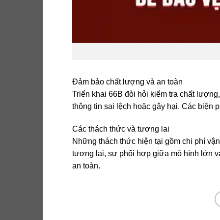
Đảm bảo chất lượng và an toàn
Triển khai 66B đòi hỏi kiểm tra chất lượn
thông tin sai lệch hoặc gây hại. Các biện p
Các thách thức và tương lai
Những thách thức hiện tại gồm chi phí vậ
tương lai, sự phối hợp giữa mô hình lớn 
an toàn.