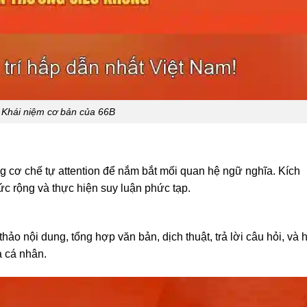
Khái niệm cơ bản của 66B
ụng cơ chế tự attention để nắm bắt mối quan hệ ngữ nghĩa. Kích
c rộng và thực hiện suy luận phức tạp.
ảo nội dung, tổng hợp văn bản, dịch thuật, trả lời câu hỏi, và 
à cá nhân.