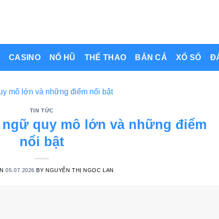
CASINO
NỔ HŨ
THỂ THAO
BẮN CÁ
XỔ SỐ
Đ
uy mô lớn và những điểm nổi bật
TIN TỨC
 ngữ quy mô lớn và những điểm
nổi bật
ON
05.07.2026
BY
NGUYỄN THỊ NGỌC LAN