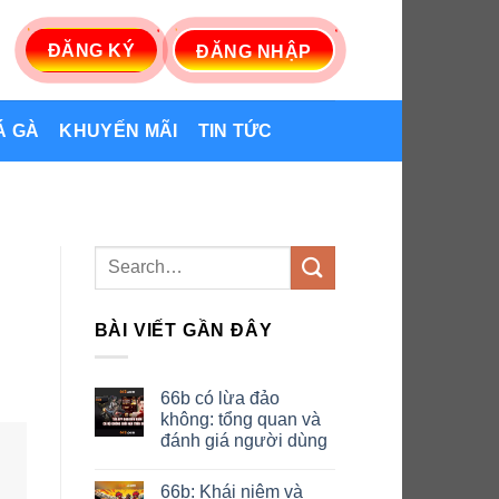
ĐĂNG KÝ
ĐĂNG NHẬP
Á GÀ
KHUYẾN MÃI
TIN TỨC
BÀI VIẾT GẦN ĐÂY
66b có lừa đảo
không: tổng quan và
đánh giá người dùng
66b: Khái niệm và