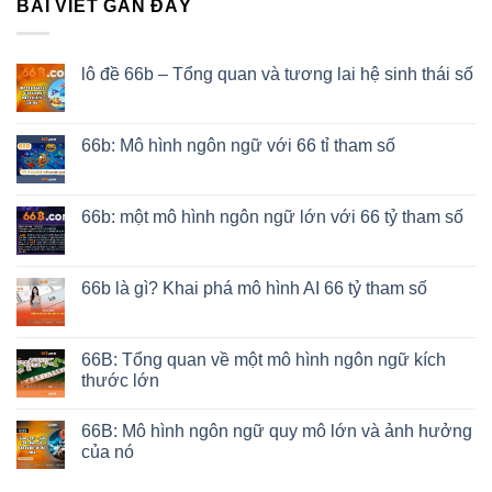
BÀI VIẾT GẦN ĐÂY
lô đề 66b – Tổng quan và tương lai hệ sinh thái số
66b: Mô hình ngôn ngữ với 66 tỉ tham số
66b: một mô hình ngôn ngữ lớn với 66 tỷ tham số
66b là gì? Khai phá mô hình AI 66 tỷ tham số
66B: Tổng quan về một mô hình ngôn ngữ kích
thước lớn
66B: Mô hình ngôn ngữ quy mô lớn và ảnh hưởng
của nó