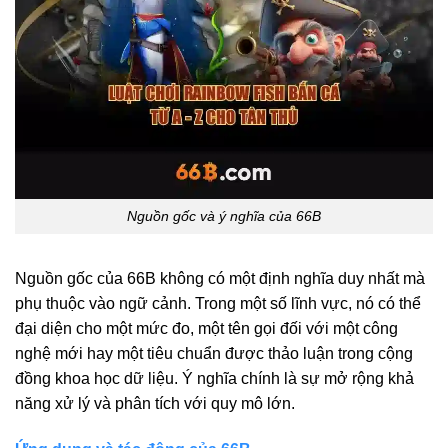
Nguồn gốc và ý nghĩa của 66B
Nguồn gốc của 66B không có một định nghĩa duy nhất mà
phụ thuộc vào ngữ cảnh. Trong một số lĩnh vực, nó có thể
đại diện cho một mức đo, một tên gọi đối với một công
nghệ mới hay một tiêu chuẩn được thảo luận trong cộng
đồng khoa học dữ liệu. Ý nghĩa chính là sự mở rộng khả
năng xử lý và phân tích với quy mô lớn.