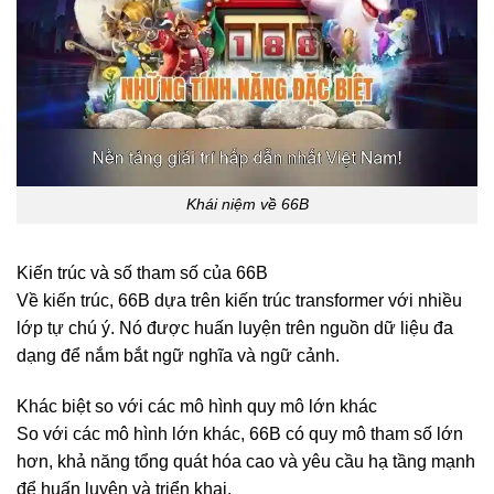
Khái niệm về 66B
Kiến trúc và số tham số của 66B
Về kiến trúc, 66B dựa trên kiến trúc transformer với nhiều
lớp tự chú ý. Nó được huấn luyện trên nguồn dữ liệu đa
dạng để nắm bắt ngữ nghĩa và ngữ cảnh.
Khác biệt so với các mô hình quy mô lớn khác
So với các mô hình lớn khác, 66B có quy mô tham số lớn
hơn, khả năng tổng quát hóa cao và yêu cầu hạ tầng mạnh
để huấn luyện và triển khai.