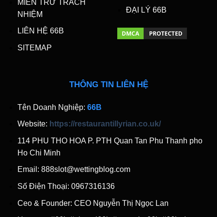
MIỄN TRỪ TRÁCH
ĐẠI LÝ 66B
NHIỆM
LIÊN HỆ 66B
SITEMAP
THÔNG TIN LIÊN HỆ
Tên Doanh Nghiệp:
66B
Website:
https://restaurantillyrian.co.uk/
114 PHU THO HOA P. PTH Quan Tan Phu Thanh pho
Ho Chi Minh
Email:
888slot@wettingblog.com
Số Điện Thoại: 0967316136
Ceo & Founder:
CEO Nguyễn Thị Ngọc Lan