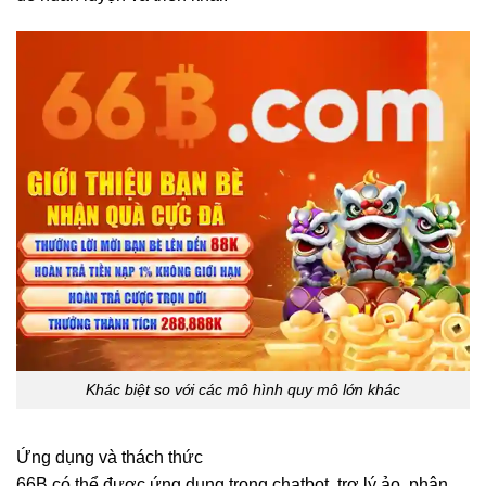
Khác biệt so với các mô hình quy mô lớn khác
Ứng dụng và thách thức
66B có thể được ứng dụng trong chatbot, trợ lý ảo, phân