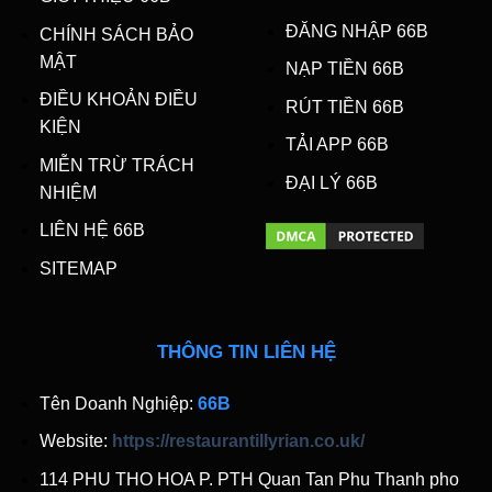
ĐĂNG NHẬP 66B
CHÍNH SÁCH BẢO
MẬT
NẠP TIỀN 66B
ĐIỀU KHOẢN ĐIỀU
RÚT TIỀN 66B
KIỆN
TẢI APP 66B
MIỄN TRỪ TRÁCH
ĐẠI LÝ 66B
NHIỆM
LIÊN HỆ 66B
SITEMAP
THÔNG TIN LIÊN HỆ
Tên Doanh Nghiệp:
66B
Website:
https://restaurantillyrian.co.uk/
114 PHU THO HOA P. PTH Quan Tan Phu Thanh pho