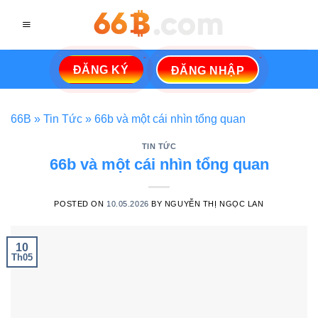
Skip
to
content
ĐĂNG KÝ
ĐĂNG NHẬP
66B
»
Tin Tức
»
66b và một cái nhìn tổng quan
TIN TỨC
66b và một cái nhìn tổng quan
POSTED ON
10.05.2026
BY
NGUYỄN THỊ NGỌC LAN
10
Th05