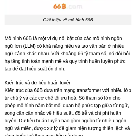
Giới thiệu về mô hình 66B
Mô hình 66B là một ví dụ nổi bật của các mô hình ngôn
ngữ lớn (LLM) có khả năng hiểu và tạo văn bản ở nhiều
ngữ cảnh khác nhau. Với khoảng 66 tỷ tham số, nó đòi hỏi
hạ tầng tính toán mạnh mẽ và quy trình huấn luyện phức
tạp để đạt hiệu suất ổn định.
Kiến trúc và dữ liệu huấn luyện
Kiến trúc của 66B dựa trên mạng transformer với nhiều lớp
tự chú ý và các cơ chế tối ưu hoá. Số tham số lớn cho
phép mô hình nắm bắt mối quan hệ phức tạp giữa từ ngữ,
song cần cân nhắc về hiệu suất, độ trễ và chi phí huấn
luyện. Dữ liệu huấn luyện bao gồm nguồn từ nhiều ngôn
ngữ và miền, được xử lý để giảm hiện tượng thiên lệch và
ràng buộc tuỳ theo mục tiêu sử dụng.