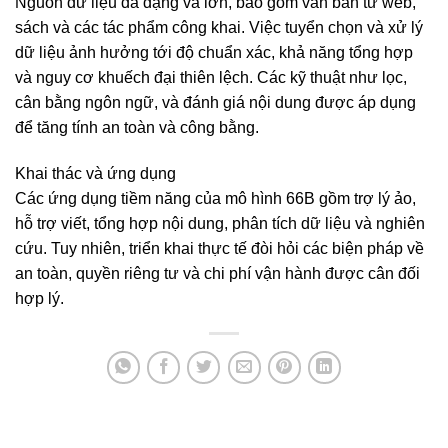
Nguồn dữ liệu đa dạng và lớn, bao gồm văn bản từ web,
sách và các tác phẩm công khai. Việc tuyển chọn và xử lý
dữ liệu ảnh hưởng tới độ chuẩn xác, khả năng tổng hợp
và nguy cơ khuếch đại thiên lệch. Các kỹ thuật như lọc,
cân bằng ngôn ngữ, và đánh giá nội dung được áp dụng
để tăng tính an toàn và công bằng.
Khai thác và ứng dụng
Các ứng dụng tiềm năng của mô hình 66B gồm trợ lý ảo,
hỗ trợ viết, tổng hợp nội dung, phân tích dữ liệu và nghiên
cứu. Tuy nhiên, triển khai thực tế đòi hỏi các biện pháp về
an toàn, quyền riêng tư và chi phí vận hành được cân đối
hợp lý.