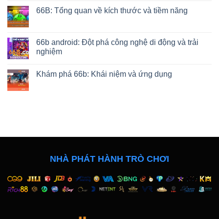
66B: Tổng quan về kích thước và tiềm năng
66b android: Đột phá công nghệ di động và trải
nghiệm
Khám phá 66b: Khái niệm và ứng dụng
NHÀ PHÁT HÀNH TRÒ CHƠI