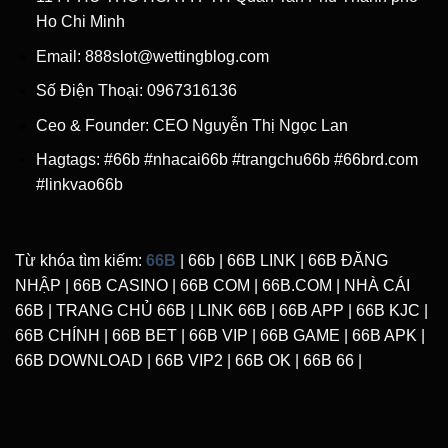
Ho Chi Minh
Email:
888slot@wettingblog.com
Số Điện Thoại: 0967316136
Ceo & Founder:
CEO Nguyễn Thị Ngọc Lan
Hagtags: #66b #nhacai66b #trangchu66b #66brd.com
#linkvao66b
Từ khóa tìm kiếm:
66B
| 66b | 66B LINK | 66B ĐĂNG
NHẬP | 66B CASINO | 66B COM | 66B.COM | NHÀ CÁI
66B | TRANG CHỦ 66B | LINK 66B | 66B APP | 66B KJC |
66B CHÍNH | 66B BET | 66B VIP | 66B GAME | 66B APK |
66B DOWNLOAD | 66B VIP2 | 66B OK | 66B 66 |