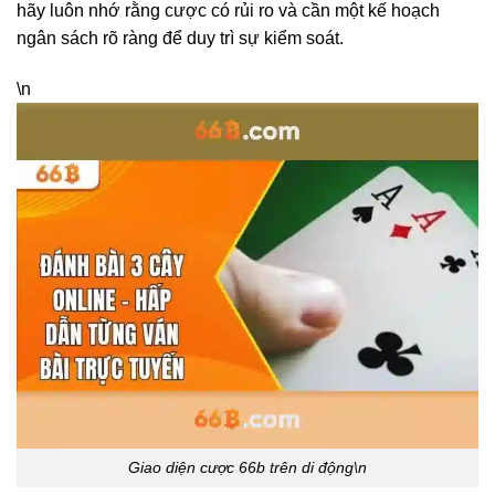
hãy luôn nhớ rằng cược có rủi ro và cần một kế hoạch
ngân sách rõ ràng để duy trì sự kiểm soát.
\n
Giao diện cược 66b trên di động\n