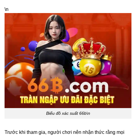
\n
Biểu đồ xác suất 66b\n
Trước khi tham gia, người chơi nên nhận thức rằng mọi