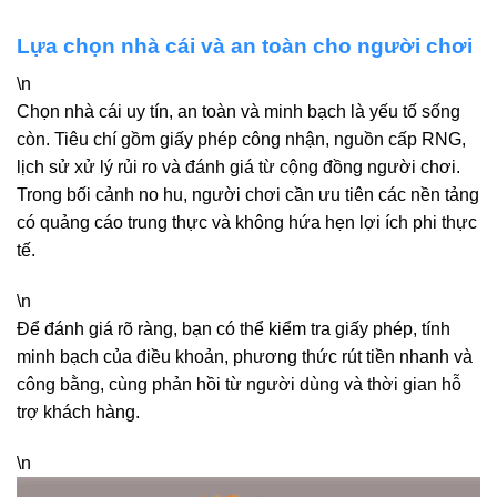
Lựa chọn nhà cái và an toàn cho người chơi
\n
Chọn nhà cái uy tín, an toàn và minh bạch là yếu tố sống
còn. Tiêu chí gồm giấy phép công nhận, nguồn cấp RNG,
lịch sử xử lý rủi ro và đánh giá từ cộng đồng người chơi.
Trong bối cảnh no hu, người chơi cần ưu tiên các nền tảng
có quảng cáo trung thực và không hứa hẹn lợi ích phi thực
tế.
\n
Để đánh giá rõ ràng, bạn có thể kiểm tra giấy phép, tính
minh bạch của điều khoản, phương thức rút tiền nhanh và
công bằng, cùng phản hồi từ người dùng và thời gian hỗ
trợ khách hàng.
\n