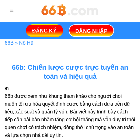
Skip
to
content
ĐĂNG KÝ
ĐĂNG NHẬP
66B
»
Nổ Hũ
66b: Chiến lược cược trực tuyến an
toàn và hiệu quả
\n
66b được xem như khung tham khảo cho người chơi
muốn tối ưu hóa quyết định cược bằng cách dựa trên dữ
liệu, xác suất và quản lý vốn. Bài viết này trình bày cách
tiếp cận bài bản nhằm tăng cơ hội thắng mà vẫn duy trì thói
quen chơi có trách nhiệm, đồng thời chú trọng vào an toàn
và lựa chọn nhà cái uy tín.