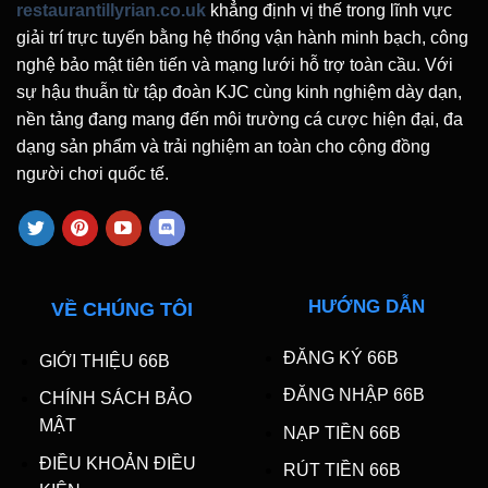
restaurantillyrian.co.uk
khẳng định vị thế trong lĩnh vực
giải trí trực tuyến bằng hệ thống vận hành minh bạch, công
nghệ bảo mật tiên tiến và mạng lưới hỗ trợ toàn cầu. Với
sự hậu thuẫn từ tập đoàn KJC cùng kinh nghiệm dày dạn,
nền tảng đang mang đến môi trường cá cược hiện đại, đa
dạng sản phẩm và trải nghiệm an toàn cho cộng đồng
người chơi quốc tế.
HƯỚNG DẪN
VỀ CHÚNG TÔI
ĐĂNG KÝ 66B
GIỚI THIỆU 66B
ĐĂNG NHẬP 66B
CHÍNH SÁCH BẢO
MẬT
NẠP TIỀN 66B
ĐIỀU KHOẢN ĐIỀU
RÚT TIỀN 66B