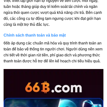
Việc thiết lập giới hạn tự nguyện về tiền cược mỗi ngày,
tuần hoặc tháng giúp duy trì kiểm soát tài chính và ngăn
ngừa thói quen cược vượt quá khả năng chi trả. Bên cạnh
đó, các công cụ tự động tạm ngưng cược khi đạt giới hạn
cũng là một trợ thủ đắc lực.
Chính sách thanh toán và bảo mật
66b áp dụng các chuẩn mã hóa và quy trình thanh toán an
toàn để bảo vệ thông tin người chơi. Người dùng nên xem
chi tiết về thời gian rút tiền, phí giao dịch và phương thức
thanh toán được hỗ trợ để lên kế hoạch chi tiêu hiệu quả.