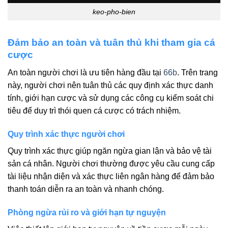
keo-pho-bien
Đảm bảo an toàn và tuân thủ khi tham gia cá
cược
An toàn người chơi là ưu tiên hàng đầu tại
66b
. Trên trang
này, người chơi nên tuân thủ các quy định xác thực danh
tính, giới hạn cược và sử dụng các công cụ kiểm soát chi
tiêu để duy trì thói quen cá cược có trách nhiệm.
Quy trình xác thực người chơi
Quy trình xác thực giúp ngăn ngừa gian lận và bảo vệ tài
sản cá nhân. Người chơi thường được yêu cầu cung cấp
tài liệu nhận diện và xác thực liên ngân hàng để đảm bảo
thanh toán diễn ra an toàn và nhanh chóng.
Phòng ngừa rủi ro và giới hạn tự nguyện