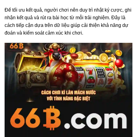
Để tối ưu kết quả, người chơi nên duy trì nhật ký cược, ghi
nhận kết quả và rút ra bài học từ mỗi trải nghiệm. Đây là
cách tiếp cận dựa trên dữ liệu giúp cải thiện khả năng dự
đoán và kiểm soát cảm xúc khi chơi.