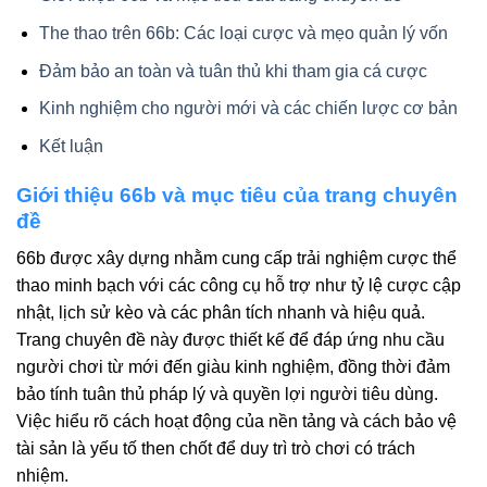
The thao trên 66b: Các loại cược và mẹo quản lý vốn
Đảm bảo an toàn và tuân thủ khi tham gia cá cược
Kinh nghiệm cho người mới và các chiến lược cơ bản
Kết luận
Giới thiệu 66b và mục tiêu của trang chuyên
đề
66b được xây dựng nhằm cung cấp trải nghiệm cược thể
thao minh bạch với các công cụ hỗ trợ như tỷ lệ cược cập
nhật, lịch sử kèo và các phân tích nhanh và hiệu quả.
Trang chuyên đề này được thiết kế để đáp ứng nhu cầu
người chơi từ mới đến giàu kinh nghiệm, đồng thời đảm
bảo tính tuân thủ pháp lý và quyền lợi người tiêu dùng.
Việc hiểu rõ cách hoạt động của nền tảng và cách bảo vệ
tài sản là yếu tố then chốt để duy trì trò chơi có trách
nhiệm.