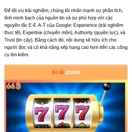
Để tối ưu trải nghiệm, chúng tôi nhấn mạnh sự phân tích,
tính minh bạch của nguồn tin và sự phù hợp với các
nguyên tắc E-E-A-T của Google: Experience (trải nghiệm
thực tế), Expertise (chuyên môn), Authority (quyền lực), và
Trust (tin cậy). Bằng cách đó, nội dung sẽ hữu ích cho
người đọc và có khả năng xếp hạng cao hơn trên các công
cụ tìm kiếm.