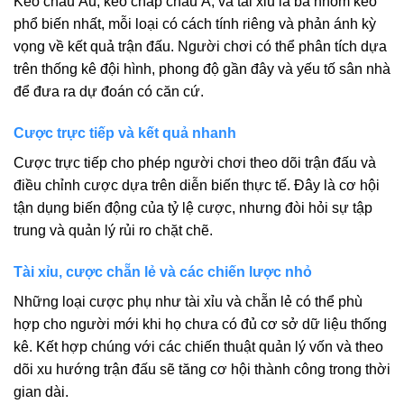
Kèo châu Âu, kèo chấp châu Á, và tài xỉu là ba nhóm kèo
phổ biến nhất, mỗi loại có cách tính riêng và phản ánh kỳ
vọng về kết quả trận đấu. Người chơi có thể phân tích dựa
trên thống kê đội hình, phong độ gần đây và yếu tố sân nhà
để đưa ra dự đoán có căn cứ.
Cược trực tiếp và kết quả nhanh
Cược trực tiếp cho phép người chơi theo dõi trận đấu và
điều chỉnh cược dựa trên diễn biến thực tế. Đây là cơ hội
tận dụng biến động của tỷ lệ cược, nhưng đòi hỏi sự tập
trung và quản lý rủi ro chặt chẽ.
Tài xỉu, cược chẵn lẻ và các chiến lược nhỏ
Những loại cược phụ như tài xỉu và chẵn lẻ có thể phù
hợp cho người mới khi họ chưa có đủ cơ sở dữ liệu thống
kê. Kết hợp chúng với các chiến thuật quản lý vốn và theo
dõi xu hướng trận đấu sẽ tăng cơ hội thành công trong thời
gian dài.