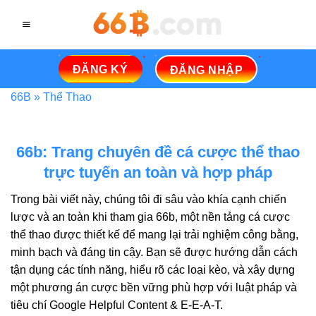
Skip
to
content
ĐĂNG KÝ
ĐĂNG NHẬP
66B
»
Thể Thao
66b: Trang chuyên đề cá cược thể thao
trực tuyến an toàn và hợp pháp
Trong bài viết này, chúng tôi đi sâu vào khía cạnh chiến
lược và an toàn khi tham gia 66b, một nền tảng cá cược
thể thao được thiết kế để mang lại trải nghiệm công bằng,
minh bạch và đáng tin cậy. Bạn sẽ được hướng dẫn cách
tận dụng các tính năng, hiểu rõ các loại kèo, và xây dựng
một phương án cược bền vững phù hợp với luật pháp và
tiêu chí Google Helpful Content & E-E-A-T.