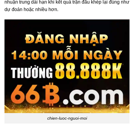
nhuận trung dài hạn khi kết quả trận đấu khép lại đúng như
dự đoán hoặc nhiều hơn.
chien-luoc-nguoi-moi