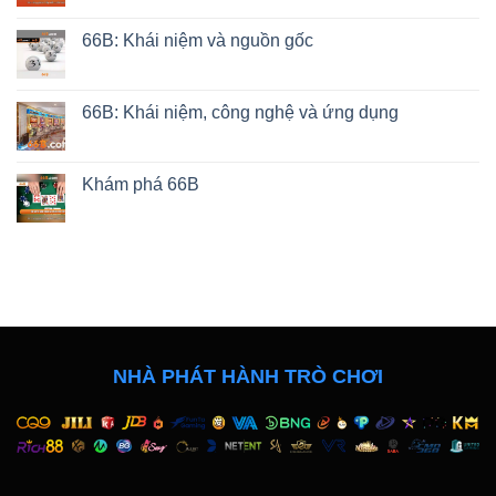
66B: Khái niệm và nguồn gốc
66B: Khái niệm, công nghệ và ứng dụng
Khám phá 66B
NHÀ PHÁT HÀNH TRÒ CHƠI