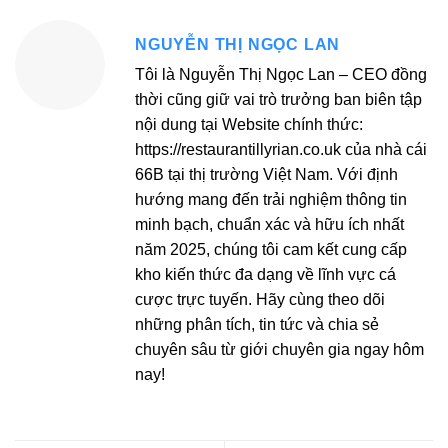
NGUYỄN THỊ NGỌC LAN
Tôi là Nguyễn Thị Ngọc Lan – CEO đồng
thời cũng giữ vai trò trưởng ban biên tập
nội dung tại Website chính thức:
https://restaurantillyrian.co.uk của nhà cái
66B tại thị trường Việt Nam. Với định
hướng mang đến trải nghiệm thông tin
minh bạch, chuẩn xác và hữu ích nhất
năm 2025, chúng tôi cam kết cung cấp
kho kiến thức đa dạng về lĩnh vực cá
cược trực tuyến. Hãy cùng theo dõi
những phân tích, tin tức và chia sẻ
chuyên sâu từ giới chuyên gia ngay hôm
nay!