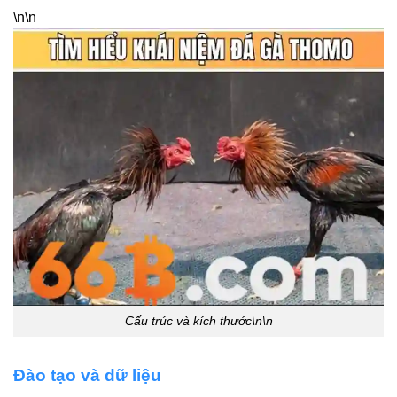
\n\n
Cấu trúc và kích thước\n\n
Đào tạo và dữ liệu