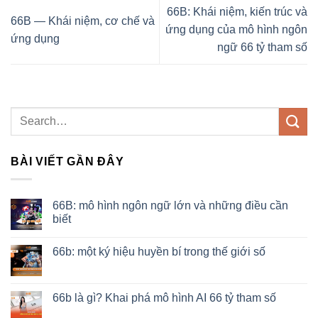
66B: Khái niệm, kiến trúc và
66B — Khái niệm, cơ chế và
ứng dụng của mô hình ngôn
ứng dụng
ngữ 66 tỷ tham số
BÀI VIẾT GẦN ĐÂY
66B: mô hình ngôn ngữ lớn và những điều cần
biết
66b: một ký hiệu huyền bí trong thế giới số
66b là gì? Khai phá mô hình AI 66 tỷ tham số