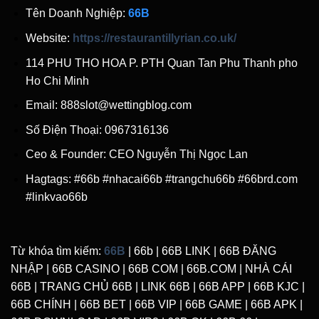
Tên Doanh Nghiệp:
66B
Website:
https://restaurantillyrian.co.uk/
114 PHU THO HOA P. PTH Quan Tan Phu Thanh pho
Ho Chi Minh
Email:
888slot@wettingblog.com
Số Điện Thoại: 0967316136
Ceo & Founder:
CEO Nguyễn Thị Ngọc Lan
Hagtags: #66b #nhacai66b #trangchu66b #66brd.com
#linkvao66b
Từ khóa tìm kiếm:
66B
| 66b | 66B LINK | 66B ĐĂNG
NHẬP | 66B CASINO | 66B COM | 66B.COM | NHÀ CÁI
66B | TRANG CHỦ 66B | LINK 66B | 66B APP | 66B KJC |
66B CHÍNH | 66B BET | 66B VIP | 66B GAME | 66B APK |