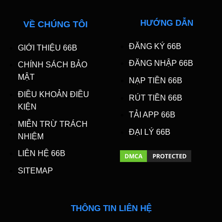
HƯỚNG DẪN
VỀ CHÚNG TÔI
ĐĂNG KÝ 66B
GIỚI THIỆU 66B
ĐĂNG NHẬP 66B
CHÍNH SÁCH BẢO
MẬT
NẠP TIỀN 66B
ĐIỀU KHOẢN ĐIỀU
RÚT TIỀN 66B
KIỆN
TẢI APP 66B
MIỄN TRỪ TRÁCH
ĐẠI LÝ 66B
NHIỆM
LIÊN HỆ 66B
SITEMAP
THÔNG TIN LIÊN HỆ