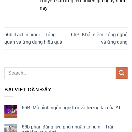
chuyên sâu từ giới chuyên gia ngay hôm
nay!
66b it act in hindi – Tổng
66B: Khái niệm, công nghệ
quan và ứng dụng hiệu quả
và ứng dụng
BÀI VIẾT GẦN ĐÂY
66B: Mô hình ngôn ngữ lớn và tương lai của AI
66b phan đăng lưu phú nhuận tp hcm – Trải