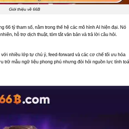
Giới thiệu về 66B
 66 tỷ tham số, nằm trong thế hệ các mô hình AI hiện đại. Nó
hiên, hỗ trợ dịch thuật, tóm tắt văn bản và trả lời câu hỏi.
 với nhiều lớp tự chú ý, feed-forward và các cơ chế tối ưu hóa
ưu trữ mẫu ngữ liệu phong phú nhưng đòi hỏi nguồn lực tính to