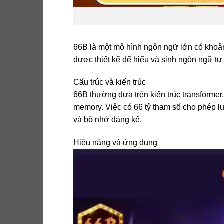
66B là một mô hình ngôn ngữ lớn có khoảng
được thiết kế để hiểu và sinh ngôn ngữ tự n
Cấu trúc và kiến trúc
66B thường dựa trên kiến trúc transformer,
memory. Việc có 66 tỷ tham số cho phép l
và bộ nhớ đáng kể.
Hiệu năng và ứng dụng