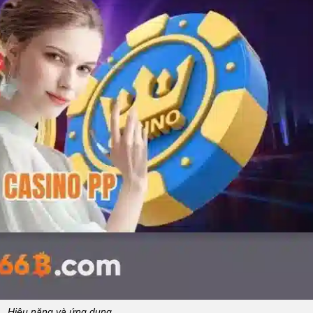
Hiệu năng và ứng dụng