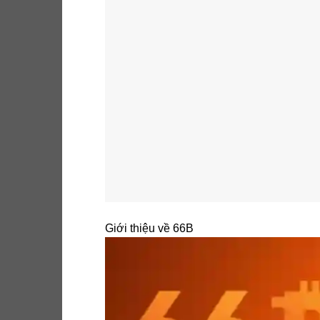
Giới thiệu về 66B