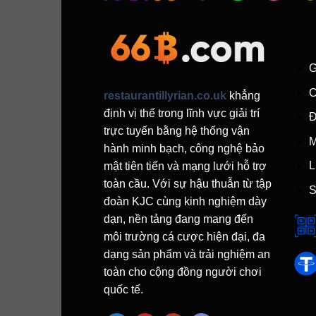
G
C
restaurantillyrian.co.uk
khẳng
định vị thế trong lĩnh vực giải trí
Đ
trực tuyến bằng hệ thống vận
M
hành minh bạch, công nghệ bảo
L
mật tiên tiến và mạng lưới hỗ trợ
toàn cầu. Với sự hậu thuẫn từ tập
S
đoàn KJC cùng kinh nghiệm dày
dạn, nền tảng đang mang đến
môi trường cá cược hiện đại, đa
dạng sản phẩm và trải nghiệm an
toàn cho cộng đồng người chơi
quốc tế.