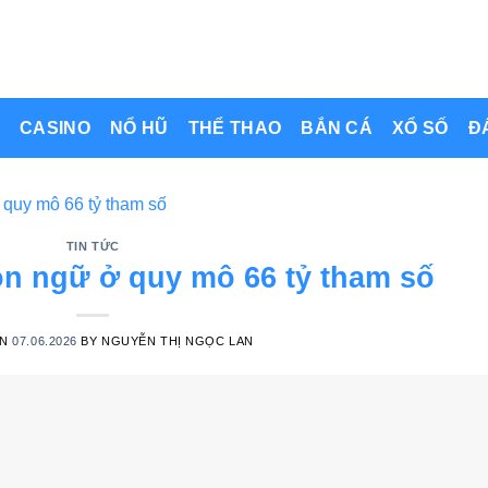
CASINO
NỔ HŨ
THỂ THAO
BẮN CÁ
XỔ SỐ
Đ
 quy mô 66 tỷ tham số
TIN TỨC
n ngữ ở quy mô 66 tỷ tham số
ON
07.06.2026
BY
NGUYỄN THỊ NGỌC LAN