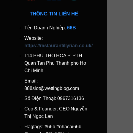
THÔNG TIN LIÊN HỆ
Tên Doanh Nghiệp:
66B
Website:
https://restaurantillyrian.co.uk/
114 PHU THO HOA P. PTH
Quan Tan Phu Thanh pho Ho
Chi Minh
Email:
888slot@wettingblog.com
Số Điện Thoại: 0967316136
Ceo & Founder:
CEO Nguyễn
Thị Ngọc Lan
Hagtags: #66b #nhacai66b