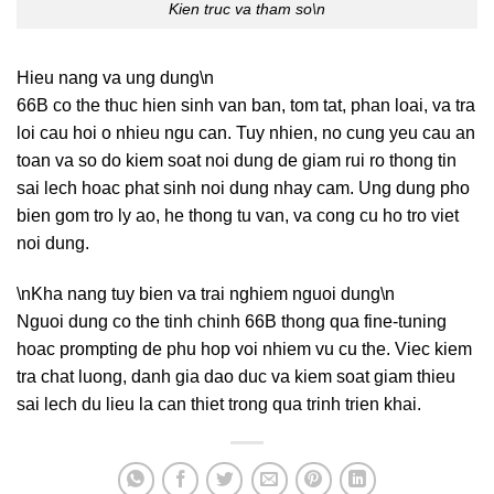
Kien truc va tham so\n
Hieu nang va ung dung
\n
66B co the thuc hien sinh van ban, tom tat, phan loai, va tra
loi cau hoi o nhieu ngu can. Tuy nhien, no cung yeu cau an
toan va so do kiem soat noi dung de giam rui ro thong tin
sai lech hoac phat sinh noi dung nhay cam. Ung dung pho
bien gom tro ly ao, he thong tu van, va cong cu ho tro viet
noi dung.
\n
Kha nang tuy bien va trai nghiem nguoi dung
\n
Nguoi dung co the tinh chinh 66B thong qua fine-tuning
hoac prompting de phu hop voi nhiem vu cu the. Viec kiem
tra chat luong, danh gia dao duc va kiem soat giam thieu
sai lech du lieu la can thiet trong qua trinh trien khai.