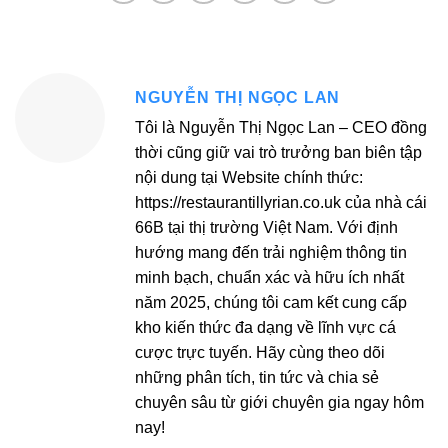
NGUYỄN THỊ NGỌC LAN
Tôi là Nguyễn Thị Ngọc Lan – CEO đồng
thời cũng giữ vai trò trưởng ban biên tập
nội dung tại Website chính thức:
https://restaurantillyrian.co.uk của nhà cái
66B tại thị trường Việt Nam. Với định
hướng mang đến trải nghiệm thông tin
minh bạch, chuẩn xác và hữu ích nhất
năm 2025, chúng tôi cam kết cung cấp
kho kiến thức đa dạng về lĩnh vực cá
cược trực tuyến. Hãy cùng theo dõi
những phân tích, tin tức và chia sẻ
chuyên sâu từ giới chuyên gia ngay hôm
nay!