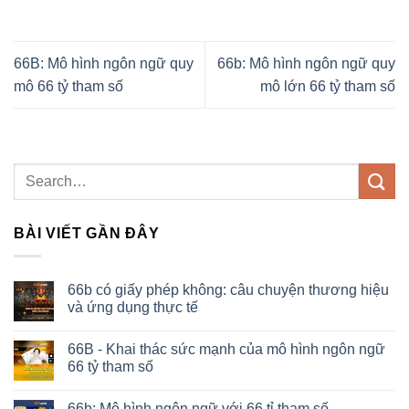
66B: Mô hình ngôn ngữ quy
66b: Mô hình ngôn ngữ quy
mô 66 tỷ tham số
mô lớn 66 tỷ tham số
BÀI VIẾT GẦN ĐÂY
66b có giấy phép không: câu chuyện thương hiệu
và ứng dụng thực tế
66B - Khai thác sức mạnh của mô hình ngôn ngữ
66 tỷ tham số
66b: Mô hình ngôn ngữ với 66 tỉ tham số