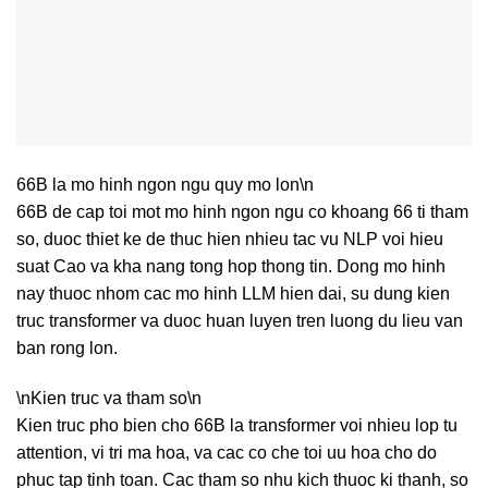
66B la mo hinh ngon ngu quy mo lon
\n
66B de cap toi mot mo hinh ngon ngu co khoang 66 ti tham
so, duoc thiet ke de thuc hien nhieu tac vu NLP voi hieu
suat Cao va kha nang tong hop thong tin. Dong mo hinh
nay thuoc nhom cac mo hinh LLM hien dai, su dung kien
truc transformer va duoc huan luyen tren luong du lieu van
ban rong lon.
\n
Kien truc va tham so
\n
Kien truc pho bien cho 66B la transformer voi nhieu lop tu
attention, vi tri ma hoa, va cac co che toi uu hoa cho do
phuc tap tinh toan. Cac tham so nhu kich thuoc ki thanh, so