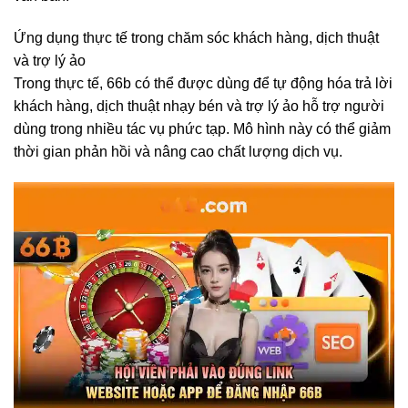
Ứng dụng thực tế trong chăm sóc khách hàng, dịch thuật
và trợ lý ảo
Trong thực tế, 66b có thể được dùng để tự động hóa trả lời
khách hàng, dịch thuật nhạy bén và trợ lý ảo hỗ trợ người
dùng trong nhiều tác vụ phức tạp. Mô hình này có thể giảm
thời gian phản hồi và nâng cao chất lượng dịch vụ.