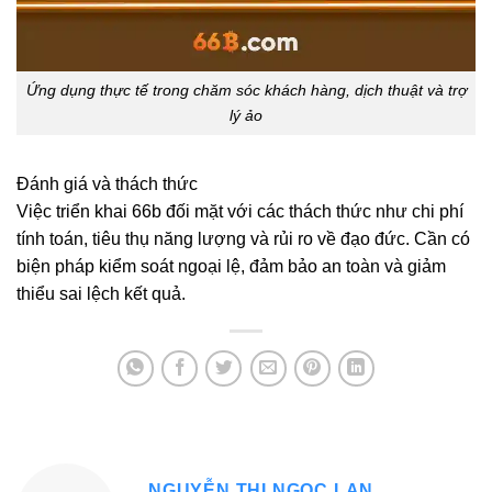
Ứng dụng thực tế trong chăm sóc khách hàng, dịch thuật và trợ
lý ảo
Đánh giá và thách thức
Việc triển khai 66b đối mặt với các thách thức như chi phí
tính toán, tiêu thụ năng lượng và rủi ro về đạo đức. Cần có
biện pháp kiểm soát ngoại lệ, đảm bảo an toàn và giảm
thiểu sai lệch kết quả.
NGUYỄN THỊ NGỌC LAN