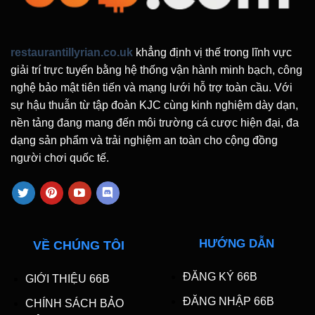
restaurantillyrian.co.uk
khẳng định vị thế trong lĩnh vực
giải trí trực tuyến bằng hệ thống vận hành minh bạch, công
nghệ bảo mật tiên tiến và mạng lưới hỗ trợ toàn cầu. Với
sự hậu thuẫn từ tập đoàn KJC cùng kinh nghiệm dày dạn,
nền tảng đang mang đến môi trường cá cược hiện đại, đa
dạng sản phẩm và trải nghiệm an toàn cho cộng đồng
người chơi quốc tế.
HƯỚNG DẪN
VỀ CHÚNG TÔI
ĐĂNG KÝ 66B
GIỚI THIỆU 66B
ĐĂNG NHẬP 66B
CHÍNH SÁCH BẢO