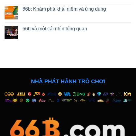
66b: Khám phá khái niệm và ứng dụng
66b và một cái nhìn tổng quan
NHÀ PHÁT HÀNH TRÒ CHƠI