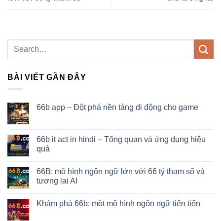
BÀI VIẾT GẦN ĐÂY
66b app – Đột phá nền tảng di động cho game
66b it act in hindi – Tổng quan và ứng dụng hiệu
quả
66B: mô hình ngôn ngữ lớn với 66 tỷ tham số và
tương lai AI
Khám phá 66b: một mô hình ngôn ngữ tiên tiến