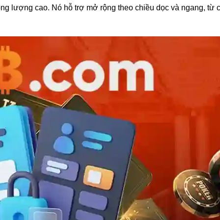
ông lượng cao. Nó hỗ trợ mở rộng theo chiều dọc và ngang, từ 