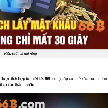
Hiệu suất và mở rộng
 được tích hợp từ thiết kế. 66b cung cấp cơ chế xác thực, quản 
ất cả các thành phần.