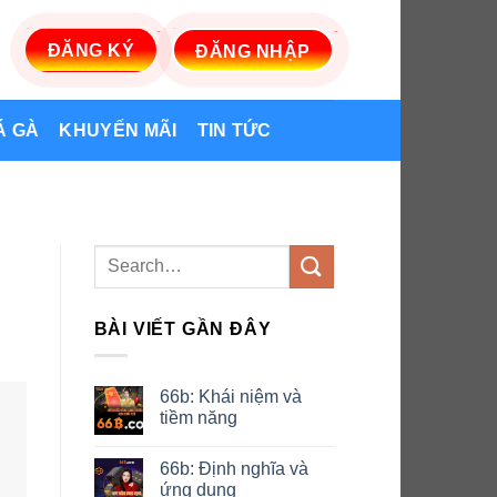
ĐĂNG KÝ
ĐĂNG NHẬP
Á GÀ
KHUYẾN MÃI
TIN TỨC
BÀI VIẾT GẦN ĐÂY
66b: Khái niệm và
tiềm năng
66b: Định nghĩa và
ứng dụng