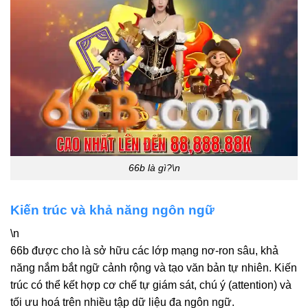
66b là gì?\n
Kiến trúc và khả năng ngôn ngữ
\n
66b được cho là sở hữu các lớp mạng nơ-ron sâu, khả
năng nắm bắt ngữ cảnh rộng và tạo văn bản tự nhiên. Kiến
trúc có thể kết hợp cơ chế tự giám sát, chú ý (attention) và
tối ưu hoá trên nhiều tập dữ liệu đa ngôn ngữ.