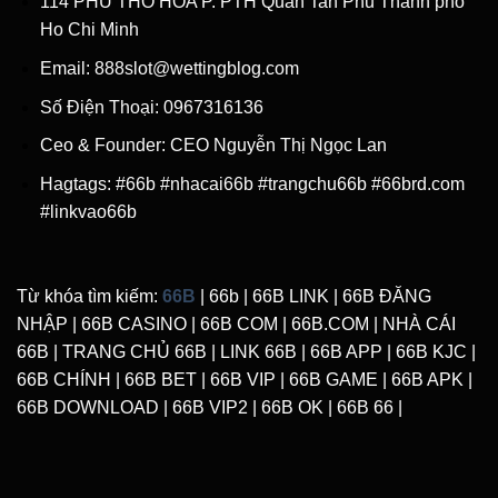
114 PHU THO HOA P. PTH Quan Tan Phu Thanh pho
Ho Chi Minh
Email:
888slot@wettingblog.com
Số Điện Thoại: 0967316136
Ceo & Founder:
CEO Nguyễn Thị Ngọc Lan
Hagtags: #66b #nhacai66b #trangchu66b #66brd.com
#linkvao66b
Từ khóa tìm kiếm:
66B
| 66b | 66B LINK | 66B ĐĂNG
NHẬP | 66B CASINO | 66B COM | 66B.COM | NHÀ CÁI
66B | TRANG CHỦ 66B | LINK 66B | 66B APP | 66B KJC |
66B CHÍNH | 66B BET | 66B VIP | 66B GAME | 66B APK |
66B DOWNLOAD | 66B VIP2 | 66B OK | 66B 66 |