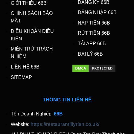
ĐĂNG KÝ 66B
GIỚI THIỆU 66B
ĐĂNG NHẬP 66B
CHÍNH SÁCH BẢO
MẬT
NẠP TIỀN 66B
ĐIỀU KHOẢN ĐIỀU
RÚT TIỀN 66B
KIỆN
TẢI APP 66B
MIỄN TRỪ TRÁCH
ĐẠI LÝ 66B
NHIỆM
LIÊN HỆ 66B
SITEMAP
THÔNG TIN LIÊN HỆ
Tên Doanh Nghiệp:
66B
Website:
https://restaurantillyrian.co.uk/