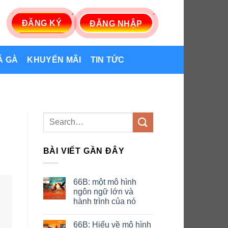
ĐĂNG KÝ
ĐĂNG NHẬP
Á GÀ
KHUYẾN MÃI
TIN TỨC
BÀI VIẾT GẦN ĐÂY
66B: một mô hình
ngôn ngữ lớn và
hành trình của nó
66B: Hiểu về mô hình