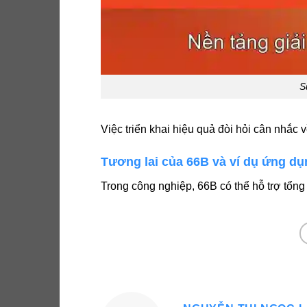
S
Việc triển khai hiệu quả đòi hỏi cân nhắc 
Tương lai của 66B và ví dụ ứng dụ
Trong công nghiệp, 66B có thể hỗ trợ tổng h