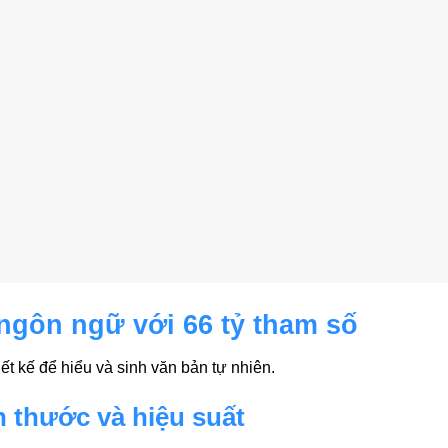
ngôn ngữ với 66 tỷ tham số
t kế để hiểu và sinh văn bản tự nhiên.
h thước và hiệu suất