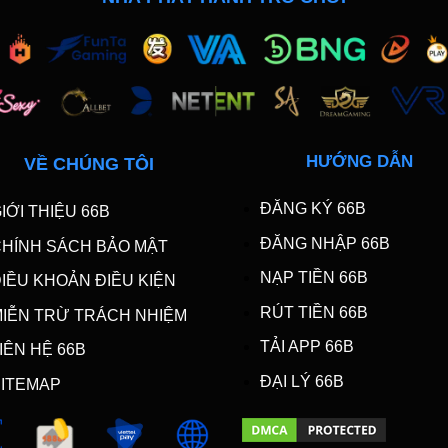
HƯỚNG DẪN
VỀ CHÚNG TÔI
ĐĂNG KÝ 66B
IỚI THIỆU 66B
ĐĂNG NHẬP 66B
HÍNH SÁCH BẢO MẬT
NẠP TIỀN 66B
IỀU KHOẢN ĐIỀU KIỆN
RÚT TIỀN 66B
IỄN TRỪ TRÁCH NHIỆM
TẢI APP 66B
IÊN HỆ 66B
ĐẠI LÝ 66B
ITEMAP