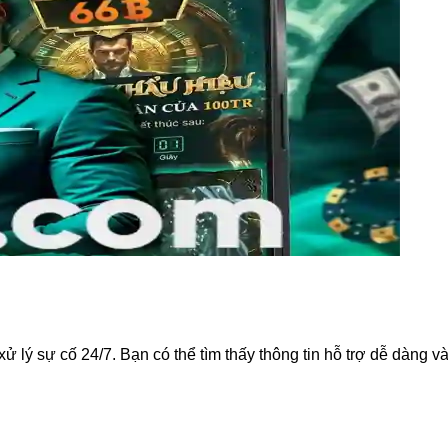
lý sự cố 24/7. Bạn có thể tìm thấy thông tin hỗ trợ dễ dàng và