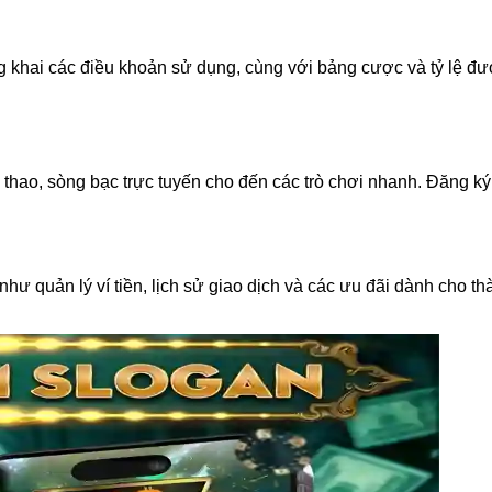
g khai các điều khoản sử dụng, cùng với bảng cược và tỷ lệ đư
 thao, sòng bạc trực tuyến cho đến các trò chơi nhanh. Đăng k
h như quản lý ví tiền, lịch sử giao dịch và các ưu đãi dành cho