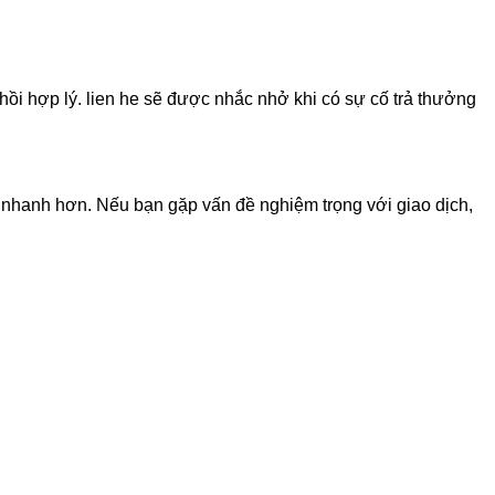
hồi hợp lý. lien he sẽ được nhắc nhở khi có sự cố trả thưởng
rợ nhanh hơn. Nếu bạn gặp vấn đề nghiệm trọng với giao dịch,