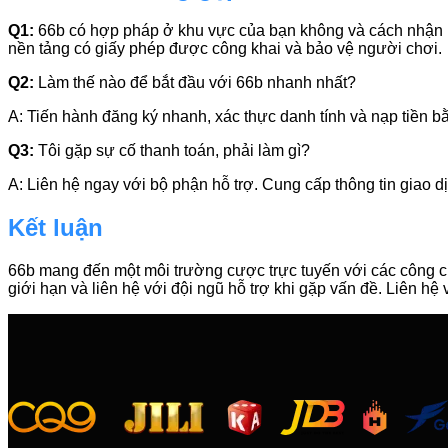
Q1:
66b có hợp pháp ở khu vực của bạn không và cách nhận biế
nền tảng có giấy phép được công khai và bảo vệ người chơi.
Q2:
Làm thế nào để bắt đầu với 66b nhanh nhất?
A: Tiến hành đăng ký nhanh, xác thực danh tính và nạp tiền b
Q3:
Tôi gặp sự cố thanh toán, phải làm gì?
A: Liên hệ ngay với bộ phận hỗ trợ. Cung cấp thông tin giao dị
Kết luận
66b mang đến một môi trường cược trực tuyến với các công cụ 
giới hạn và liên hệ với đội ngũ hỗ trợ khi gặp vấn đề. Liên hệ