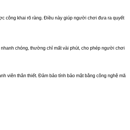
ợc công khai rõ ràng. Điều này giúp người chơi đưa ra quyết
ý nhanh chóng, thường chỉ mất vài phút, cho phép người chơi
 thành viên thân thiết. Đảm bảo tính bảo mật bằng công nghệ mã