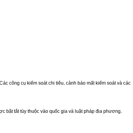
 Các công cụ kiểm soát chi tiêu, cảnh báo mất kiểm soát và các
ợc bật tắt tùy thuộc vào quốc gia và luật pháp địa phương.