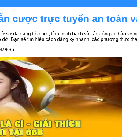
n cược trực tuyến an toàn và
ờ sự đa dạng trò chơi, tính minh bạch và các công cụ bảo vệ ng
iúp đỡ. Bạn sẽ tìm hiểu cách đăng ký nhanh, các phương thức th
OM/66b.