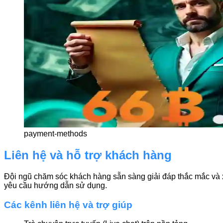
payment-methods
Liên hệ và hỗ trợ khách hàng
Đội ngũ chăm sóc khách hàng sẵn sàng giải đáp thắc mắc và xử 
yêu cầu hướng dẫn sử dụng.
Các kênh liên hệ và trợ giúp