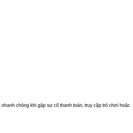
 nhanh chóng khi gặp sự cố thanh toán, truy cập trò chơi hoặc